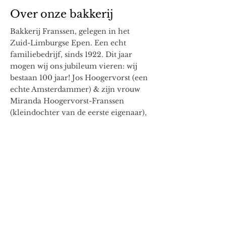
Over onze bakkerij
Bakkerij Franssen, gelegen in het
Zuid-Limburgse Epen. Een echt
familiebedrijf, sinds 1922. Dit jaar
mogen wij ons jubileum vieren: wij
bestaan 100 jaar!
Jos Hoogervorst (een
echte Amsterdammer) & zijn vrouw
Miranda Hoogervorst-Franssen
(kleindochter van de eerste eigenaar),
de derde generatie, staan met veel
liefde voor u klaar! Wij zijn super trots
op het feit dat wij ons sinds zondag 15
mei 2022 officieel ' Hofleverancier'
mogen benoemen, dit is de kroon op
ons werk!
Lees meer over het predicaat Hofleverancier
Lees meer over onze geschiedenis!