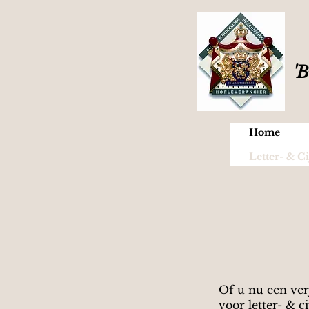
'B
Home
Letter- & Ci
Of u nu een verj
voor letter- & 