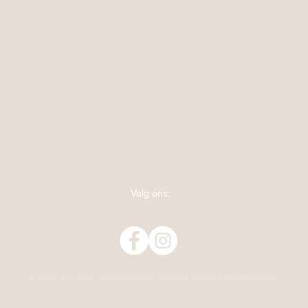
Volg ons:
© 2021 by Tamar Hoogervorst. Proudly created with
Wix.com